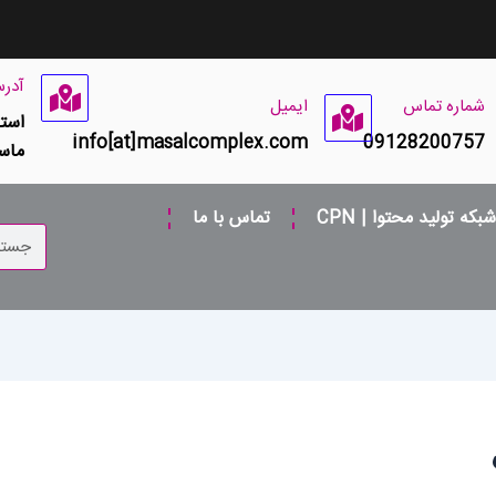
آدر
شماره تماس
ایمیل
است
info[at]masalcomplex.com
09128200757
ماس
شبکه تولید محتوا | CPN
تماس با ما
جستجو
کردن