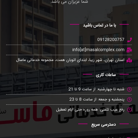
شما عزیزان می باشد.
با ما در تماس باشید
09128200757
info[at]masalcomplex.com
استان تهران، شهر زیبا، ابتدای اتوبان همت، مجموعه خدماتی ماسال
ساعات کاری
شنبه تا چهارشنبه: از ساعت 9 تا 21
پنجشنبه و جمعه: از ساعت 8 تا 23
رفع عیب تلفنی: همه روزه حتی ایام تعطیل
دسترسی سریع