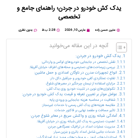
یدک کش خودرو در جردن؛ راهنمای جامع و
تخصصی
متین حسن زاده
مارس 10, 2026
2:28 ب.ظ
بدون نظری
آنچه در این مقاله می‌خوانید
یدک کش خودرو در جردن:
نقش تخصص در جابجایی خودروهای لوکس و وارداتی:
بررسی زیرساخت‌های دسترسی و محله‌های اطراف خیابان آفریقا:
انواع تجهیزات مدرن در ناوگان امدادی و حمل ماشین:
تفاوت عملکردی کفی خودروبر و جرثقیل دکل دار:
مزایای استفاده از نیسان چرخگیر در معبرهای شلوغ:
تکنولوژی‌های نوین در تثبیت خودرو روی یدک کش:
عوامل موثر بر تعیین تعرفه و قیمت یدک کش خودرو در جردن:
شفافیت در محاسبه هزینه جابجایی و ورودی پایه:
مقایسه هزینه‌های یدک کش رسمی با خدمات غیرمجاز:
تاثیر مسافت و مقصد نهایی بر فاکتور خدمات:
آمادگی شبانه روزی و واکنش سریع در معابر شلوغ جردن:
اهمیت دسترسی به یدک کش شبانه روزی در خیابان آفریقا:
مدیریت عملیات امداد در ترافیک عصرگاهی جردن:
خدمات جانبی شامل امداد باتری و بنزین سیار:
استانداردهای ایمنی و مهارت‌های مورد نیاز امدادگران: