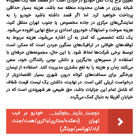
تعیین نرخ
یدک کش خودرو در جردن
است. اگر مقصد شما یک
تعمیرگاه
شبانه روزی
در همان محدوده منطقه سه باشد، هزینه بسیار حداقلی
پرداخت خواهید کرد. اما اگر قصد داشته باشید خودرو را به
نمایندگی‌های مرکزی در جاده مخصوص یا جنوب تهران منتقل کنید،
هزینه سوخت و استهلاک خودروی امدادی بر مبلغ نهایی افزوده می‌شود.
یک نکته تخصصی که کمتر به آن اشاره می‌شود، هزینه مربوط به
توقف‌های طولانی در ترافیک‌های سنگین جردن است که ممکن است
توسط برخی شرکت‌ها لحاظ شود. با این حال، مجموعه‌های حرفه‌ای با
استفاده از مسیرهای جایگزین و دانش بومی رانندگان خود، سعی
می‌کنند زمان و هزینه را به نفع مشتری مدیریت کنند. استفاده از
نیسان
چرخگیر
برای مسافت‌های کوتاه درون شهری بسیار اقتصادی‌تر از
درخواست تریلی کفی است. در نهایت، داشتن یک لیست قیمت شفاف
که شامل تمام این جزئیات باشد، حق طبیعی هر شهروندی است که در
خیابان آفریقا به دنبال کمک می‌گردد.
دوست دارید بخوانید...
خودرو بر غرب
تهران (دهکده/ستاری/باکری/همت/جنت
آباد/تهرانسر/چیتگر)