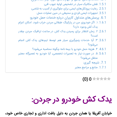
نقش مکانیک سیار در تشخیص اولیه عیوب فنی:
رعایت پروتکل‌های ایمنی برای جلوگیری از آسیب به شاسی:
تجهیزات ایمنی فردی و محیطی در حین عملیات حمل:
پرسش‌های متداول کاربران درباره خدمات حمل خودرو:
۱. اگر خودروی من در پارکینگ طبقاتی جردن خراب شود، امکان اعزام
یدک کش وجود دارد؟
۲. زمان انتظار برای رسیدن یدک کش در ساعت ترافیک جردن چقدر
است؟
۳. آیا خدمات پنچرگیری سیار هم توسط تیم‌های یدک کش انجام
می‌شود؟
۴. هزینه حمل خودرو با بیمه نامه چگونه محاسبه می‌شود؟
۵. در صورت نیاز به تعمیرات تخصصی، آیا خودرو به تعمیرگاه معتبر
منتقل می‌شود؟
نتیجه گیری:
منابع و مراجع معتبر
)
0
(
0
یدک کش خودرو در جردن:
خیابان آفریقا یا همان جردن به دلیل بافت اداری و تجاری خاص خود،