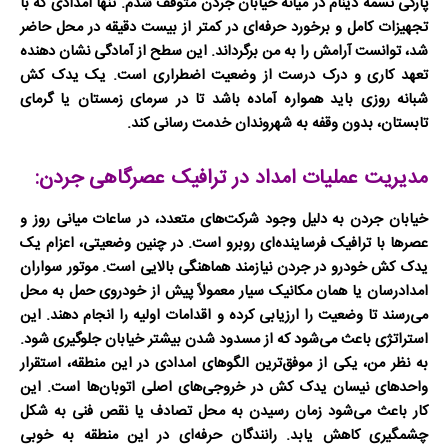
پارگی تسمه دینام در میانه خیابان جردن متوقف شدم. تنها امدادی که با
تجهیزات کامل و برخورد حرفه‌ای در کمتر از بیست دقیقه در محل حاضر
شد، توانست آرامش را به من برگرداند. این سطح از آمادگی نشان دهنده
تعهد کاری و درک درست از وضعیت اضطراری است. یک
یدک کش
شبانه روزی
باید همواره آماده باشد تا در سرمای زمستان یا گرمای
تابستان، بدون وقفه به شهروندان خدمت رسانی کند.
مدیریت عملیات امداد در ترافیک عصرگاهی جردن:
خیابان جردن به دلیل وجود شرکت‌های متعدد، در ساعات میانی روز و
عصرها با ترافیک فرساینده‌ای روبرو است. در چنین وضعیتی، اعزام یک
یدک کش خودرو در جردن
نیازمند هماهنگی بالایی است. موتور سواران
امدادرسان یا همان
مکانیک سیار
معمولاً پیش از خودروی حمل به محل
می‌رسند تا وضعیت را ارزیابی کرده و اقدامات اولیه را انجام دهند. این
استراتژی باعث می‌شود که از مسدود شدن بیشتر خیابان جلوگیری شود.
به نظر من، یکی از موفق‌ترین الگوهای امدادی در این منطقه، استقرار
واحدهای
نیسان یدک کش
در خروجی‌های اصلی اتوبان‌ها است. این
کار باعث می‌شود زمان رسیدن به محل تصادف یا نقص فنی به شکل
چشمگیری کاهش یابد. رانندگان حرفه‌ای در این منطقه به خوبی